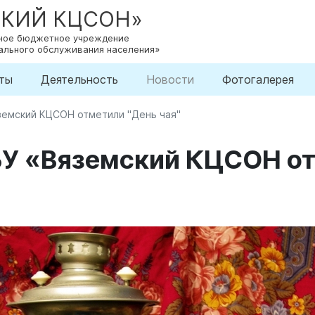
СКИЙ КЦСОН»
нное бюджетное учреждение
ального обслуживания населения»
ты
Деятельность
Новости
Фотогалерея
земский КЦСОН отметили "День чая"
БУ «Вяземский КЦСОН о