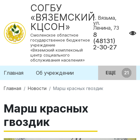
СОГБУ
«ВЯЗЕМСКИЙ
г. Вязьма,
ул.
КЦСОН»
Ленина, 73
8
Смоленское областное
(48131)
государственное бюджетное
учреждение
2-30-27
«Вяземский комплексный
центр социального
обслуживания населения»
Главная
Об учреждении
ЕЩЕ
Главная
Новости
Марш красных гвоздик
Марш красных
гвоздик