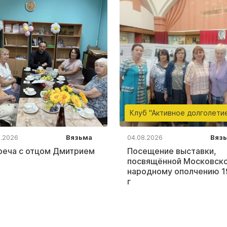
Клуб "Активное долголети
8.2026
Вязьма
04.08.2026
Вяз
реча с отцом Дмитрием
Посещение выставки,
посвящённой Московск
народному ополчению 1
г