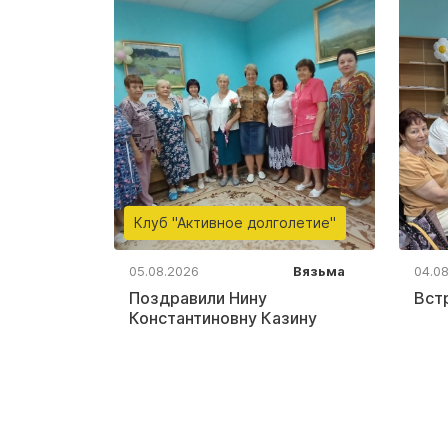
Клуб "Активное долголетие"
05.08.2026
Вязьма
04.0
Поздравили Нину
Вст
Константиновну Казину