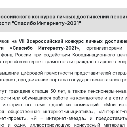
ероссийского конкурса личных достижений пенси
сти "Спасибо Интернету-2021"
аявок на
VII Всероссийский конкурс личных достиже
ти «Спасибо Интернету-2021»
, организаторами
 фонд России при содействии Координационного цент
ютерной и интернет грамотности граждан старшего возр
овышение цифровой грамотности представителей старше
нтернет, продвижение портала государственных электро
огут граждане старше 50 лет, а также пенсионеры-инв
ости или обучившиеся работе на компьютере и в сети 
ь историю по теме одной из номинаций: «Мои инте
Моя общественная интернет-инициатива», «Интернет-
нет-проект», «Я – интернет-звезда» и предостави
ную и одну, иллюстрирующую конкурсный материал 