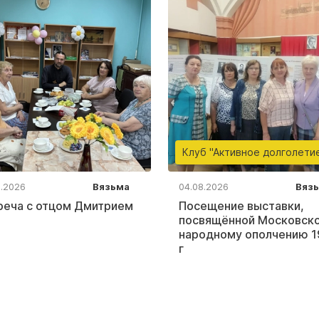
Клуб "Активное долголети
8.2026
Вязьма
04.08.2026
Вяз
реча с отцом Дмитрием
Посещение выставки,
посвящённой Московск
народному ополчению 1
г