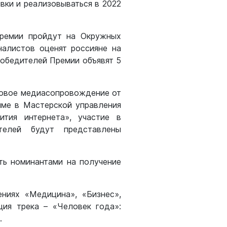
ки и реализовываться в 2022
Премии пройдут на Окружных
алистов оценят россияне на
Победителей Премии объявят 5
довое медиасопровождение от
мме в Мастерской управления
тия интернета», участие в
телей будут представлены
ть номинантами на получение
ениях «Медицина», «Бизнес»,
ция трека – «Человек года»:
.