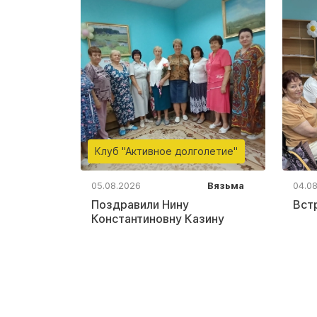
Клуб "Активное долголетие"
05.08.2026
Вязьма
04.0
Поздравили Нину
Вст
Константиновну Казину