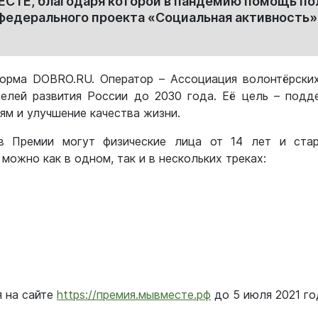
Е, благодаря которой в пандемию помощь полу
 федерального проекта «Социальная активность»
орма DOBRO.RU. Оператор – Ассоциация волонтёрски
лей развития России до 2030 года. Её цель – подд
м и улучшение качества жизни.
в Премии могут физические лица от 14 лет и ста
 можно как в одном, так и в нескольких треках:
я на сайте
https://премия.мывместе.рф
до 5 июля 2021 го