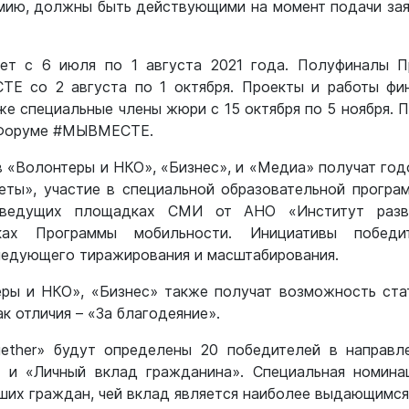
мию, должны быть действующими на момент подачи заяв
дет с 6 июля по 1 августа 2021 года. Полуфиналы 
Е со 2 августа по 1 октября. Проекты и работы фин
же специальные члены жюри с 15 октября по 5 ноября. 
 Форуме #МЫВМЕСТЕ.
в «Волонтеры и НКО», «Бизнес», и «Медиа» получат го
ты», участие в специальной образовательной програ
ведущих площадках СМИ от АНО «Институт разви
вках Программы мобильности. Инициативы победи
ледующего тиражирования и масштабирования.
ры и НКО», «Бизнес» также получат возможность ста
к отличия – «За благодеяние».
ether» будут определены 20 победителей в направл
 и «Личный вклад гражданина». Специальная номина
ших граждан, чей вклад является наиболее выдающимся