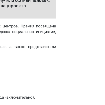
чило 6,2 млн человек.
 нацпроекта
х центров. Премия посвящена
ержка социальных инициатив,
рше, а также представители
да (включительно).