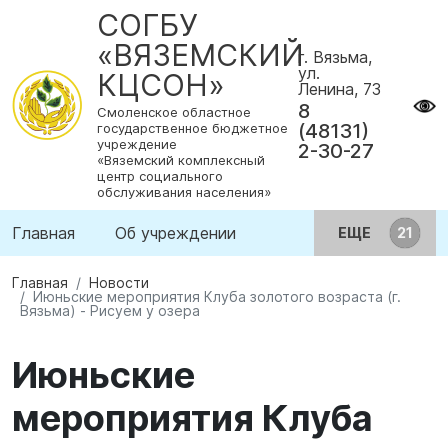
СОГБУ
«ВЯЗЕМСКИЙ
г. Вязьма,
ул.
КЦСОН»
Ленина, 73
8
Смоленское областное
(48131)
государственное бюджетное
учреждение
2-30-27
«Вяземский комплексный
центр социального
обслуживания населения»
Главная
Об учреждении
ЕЩЕ
Главная
Новости
Июньские мероприятия Клуба золотого возраста (г.
Вязьма) - Рисуем у озера
Июньские
мероприятия Клуба