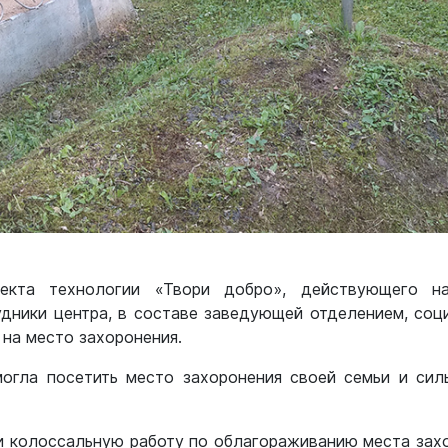
екта технологии «Твори добро», действующего 
дники центра, в составе заведующей отделением, соц
 на место захоронения.
огла посетить место захоронения своей семьи и си
 колоссальную работу по облагораживанию места захо