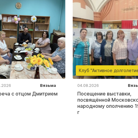
Клуб "Активное долголети
8.2026
Вязьма
04.08.2026
Вяз
реча с отцом Дмитрием
Посещение выставки,
посвящённой Московск
народному ополчению 1
г