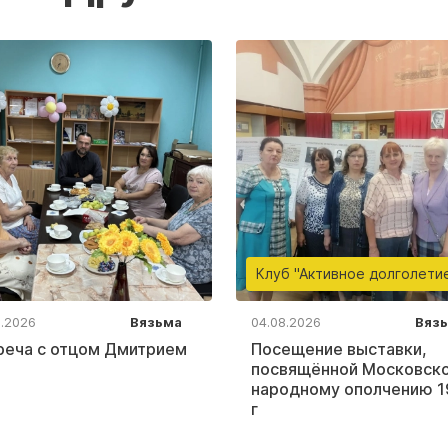
Клуб "Активное долголети
8.2026
Вязьма
04.08.2026
Вяз
реча с отцом Дмитрием
Посещение выставки,
посвящённой Московск
народному ополчению 1
г