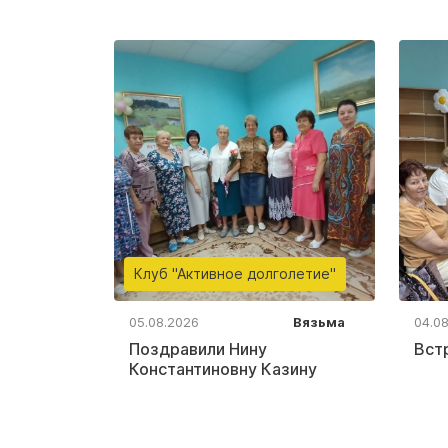
Клуб "Активное долголетие"
05.08.2026
Вязьма
04.0
Поздравили Нину
Вст
Константиновну Казину