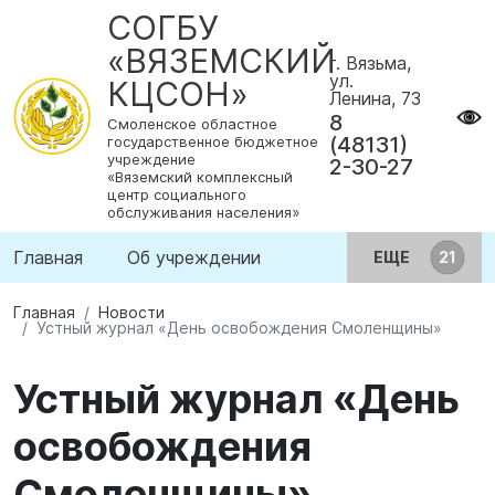
СОГБУ
«ВЯЗЕМСКИЙ
г. Вязьма,
ул.
КЦСОН»
Ленина, 73
8
Смоленское областное
(48131)
государственное бюджетное
учреждение
2-30-27
«Вяземский комплексный
центр социального
обслуживания населения»
Главная
Об учреждении
ЕЩЕ
Главная
Новости
Устный журнал «День освобождения Смоленщины»
Устный журнал «День
освобождения
Смоленщины»