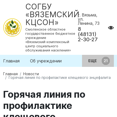
СОГБУ
«ВЯЗЕМСКИЙ
г. Вязьма,
ул.
КЦСОН»
Ленина, 73
8
Смоленское областное
(48131)
государственное бюджетное
учреждение
2-30-27
«Вяземский комплексный
центр социального
обслуживания населения»
Главная
Об учреждении
ЕЩЕ
Главная
Новости
Горячая линия по профилактике клещевого энцефалита
Горячая линия по
профилактике
клещевого