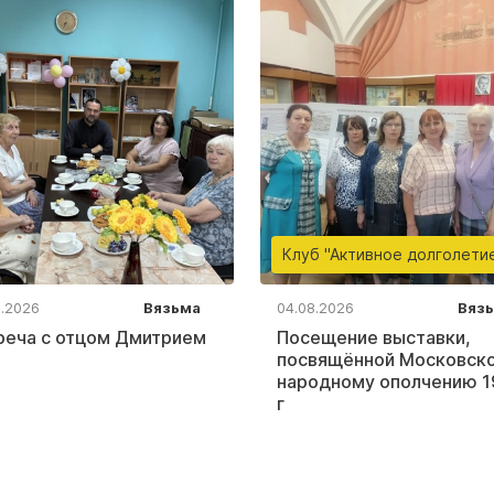
Клуб "Активное долголети
8.2026
Вязьма
04.08.2026
Вяз
реча с отцом Дмитрием
Посещение выставки,
посвящённой Московск
народному ополчению 1
г