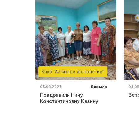
Клуб "Активное долголетие"
05.08.2026
Вязьма
04.0
Поздравили Нину
Вст
Константиновну Казину