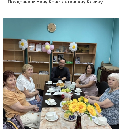
Поздравили Нину Константиновну Казину