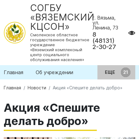
СОГБУ
«ВЯЗЕМСКИЙ
г. Вязьма,
ул.
КЦСОН»
Ленина, 73
8
Смоленское областное
(48131)
государственное бюджетное
учреждение
2-30-27
«Вяземский комплексный
центр социального
обслуживания населения»
Главная
Об учреждении
ЕЩЕ
Главная
Новости
Акция «Спешите делать добро»
Акция «Спешите
делать добро»