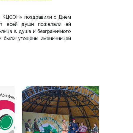
ий КЦСОН» поздравили с Днем
 От всей души пожелали ей
олнца в душе и безграничного
ти были угощены именинницей