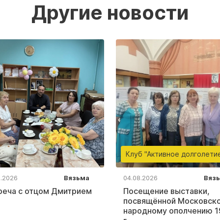
Другие новости
Клуб "Активное долголети
8.2026
Вязьма
04.08.2026
Вяз
реча с отцом Дмитрием
Посещение выставки,
посвящённой Московск
народному ополчению 1