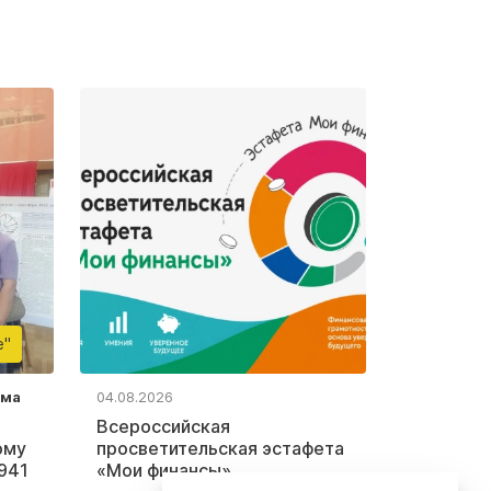
е"
ьма
04.08.2026
Всероссийская
ому
просветительская эстафета
941
«Мои финансы»