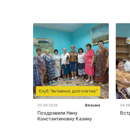
Клуб "Активное долголетие"
05.08.2026
Вязьма
04.0
Поздравили Нину
Вст
Константиновну Казину