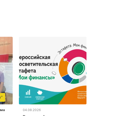
е"
ьма
04.08.2026