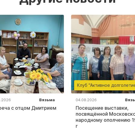
Клуб "Активное долголети
8.2026
Вязьма
04.08.2026
Вяз
реча с отцом Дмитрием
Посещение выставки,
посвящённой Московск
народному ополчению 1
г