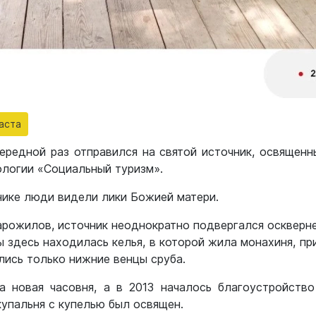
аста
ередной раз отправился на святой источник, освященн
ологии «Социальный туризм».
нике люди видели лики Божией матери.
тарожилов, источник неоднократно подвергался оскверн
 здесь находилась келья, в которой жила монахиня, пр
лись только нижние венцы сруба.
 новая часовня, а в 2013 началось благоустройство
купальня с купелью был освящен.