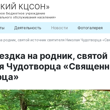
СКИЙ КЦСОН»
нное бюджетное учреждение
ального обслуживания населения»
ты
Деятельность
Новости
Фотогалерея
на родник, святой источник святителя Николая Чудотворца «С
ездка на родник, святой
ая Чудотворца «Священн
рца»