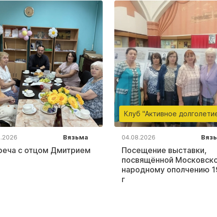
Клуб "Активное долголети
8.2026
Вязьма
04.08.2026
Вяз
реча с отцом Дмитрием
Посещение выставки,
посвящённой Московск
народному ополчению 1
г