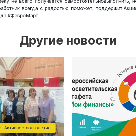
овеку не всего получается самостоятельновыполнить, 
работник всегда с радостью поможет, поддержит.Акц
года.#ФевроМарт
Другие новости
б "Активное долголетие"