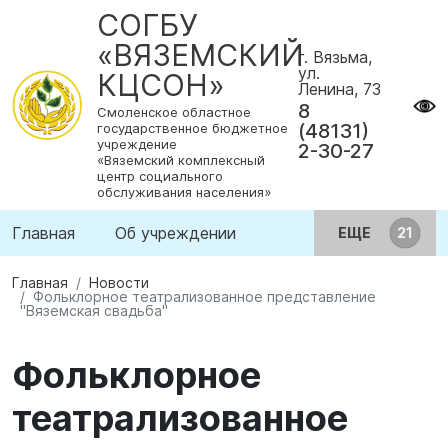
СОГБУ
«ВЯЗЕМСКИЙ
г. Вязьма,
ул.
КЦСОН»
Ленина, 73
8
Смоленское областное
(48131)
государственное бюджетное
учреждение
2-30-27
«Вяземский комплексный
центр социального
обслуживания населения»
Главная
Об учреждении
ЕЩЕ
Главная
Новости
Фольклорное театрализованное представление
"Вяземская свадьба"
Фольклорное
театрализованное