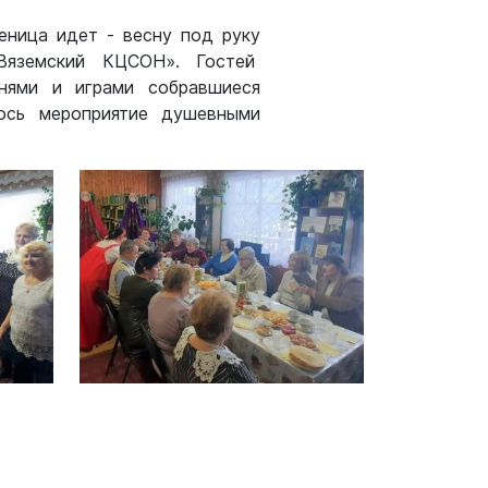
еница идет - весну под руку
«Вяземский КЦСОН». Гостей
нями и играми собравшиеся
ось мероприятие душевными