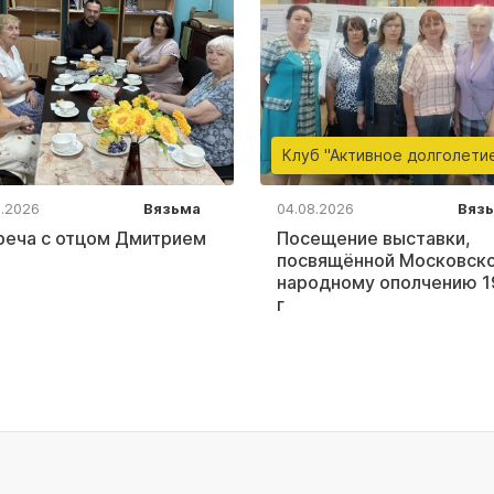
Клуб "Активное долголети
8.2026
Вязьма
04.08.2026
Вяз
реча с отцом Дмитрием
Посещение выставки,
посвящённой Московск
народному ополчению 1
г