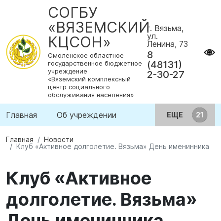
СОГБУ
«ВЯЗЕМСКИЙ
г. Вязьма,
ул.
КЦСОН»
Ленина, 73
8
Смоленское областное
(48131)
государственное бюджетное
учреждение
2-30-27
«Вяземский комплексный
центр социального
обслуживания населения»
Главная
Об учреждении
ЕЩЕ
Главная
Новости
Клуб «Активное долголетие. Вязьма» День именинника
Клуб «Активное
долголетие. Вязьма»
День именинника