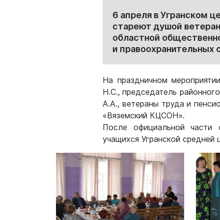
6 апреля в Угранском 
стареют душой ветеран
областной общественно
и правоохранительных о
На праздничном мероприятии
Н.С., председатель районног
А.А., ветераны труда и пенс
«Вяземский КЦСОН».
После официальной части с
учащихся Угранской средней 