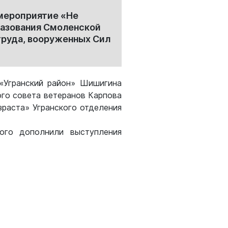
 мероприятие «Не
разования Смоленской
труда, вооруженных Сил
 «Угранский район» Шишигина
ого совета ветеранов Карпова
зраста» Угранского отделения
рого дополнили выступления