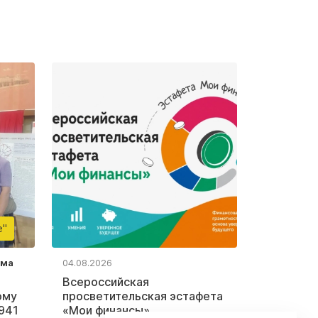
е"
ьма
04.08.2026
Всероссийская
ому
просветительская эстафета
941
«Мои финансы»