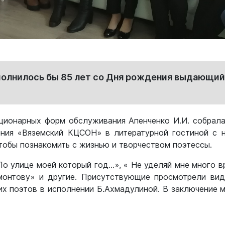
сполнилось бы 85 лет со Дня рождения выдающий
ационарных форм обслуживания Апенченко И.И. собрала
ения «Вяземский КЦСОН» в литературной гостиной с 
чтобы познакомить с жизнью и творчеством поэтессы.
По улице моей который год…», « Не уделяй мне много в
монтову» и другие. Присутствующие просмотрели вид
х поэтов в исполнении Б.Ахмадулиной. В заключение 