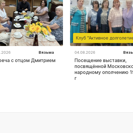
Клуб "Активное долголети
8.2026
Вязьма
04.08.2026
Вяз
реча с отцом Дмитрием
Посещение выставки,
посвящённой Московск
народному ополчению 1
г