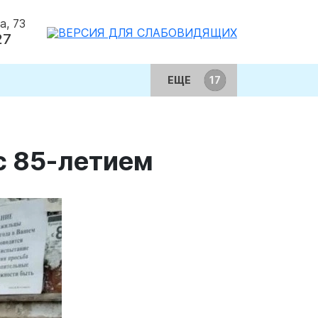
а, 73
27
ЕЩЕ
с 85-летием