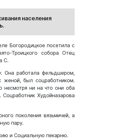
живания населения
ь.
еле Богородицкое посетила с
вято-Троицкого собора Отец
а С.
у. Она работала фельдшером,
с женой, был соцработником.
о несмотря ни на что они оба
. Соцработник Худойназарова
ного поколения вязьмичей, а
ную пару.
хию и Социальную пекарню.