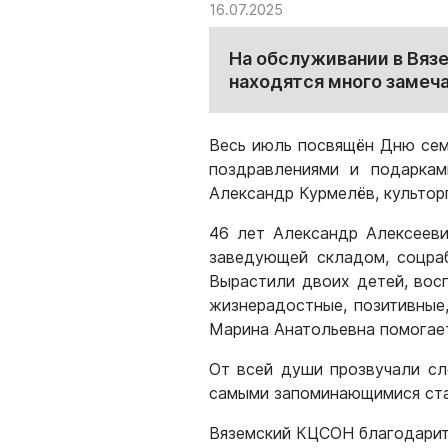
16.07.2025
На обслуживании в Вяз
находятся много замеч
Весь июль посвящён Дню сем
поздравлениями и подаркам
Александр Курмелёв, культорг
46 лет Александр Алексееви
заведующей складом, соцраб
Вырастили двоих детей, восп
жизнерадостные, позитивные
Марина Анатольевна помогает
От всей души прозвучали сл
самыми запоминающимися ста
Вяземский КЦСОН благодарит