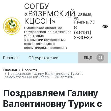
СОГБУ
«ВЯЗЕМСКИЙ
г. Вязьма,
ул.
КЦСОН»
Ленина, 73
8
Смоленское областное
(48131)
государственное бюджетное
учреждение
2-30-27
«Вяземский комплексный
центр социального
обслуживания населения»
Главная
Об учреждении
ЕЩЕ
Главная
Новости
Поздравляем Галину Валентиновну Турик с
замечательным юбилеем — 70‑летием!
Поздравляем Галину
Валентиновну Турик с