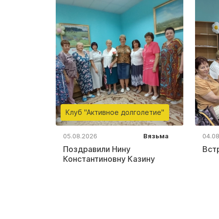
Клуб "Активное долголетие"
05.08.2026
Вязьма
04.0
Поздравили Нину
Вст
Константиновну Казину