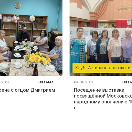
Клуб "Активное долголети
8.2026
Вязьма
04.08.2026
Вяз
реча с отцом Дмитрием
Посещение выставки,
посвящённой Московск
народному ополчению 1
г