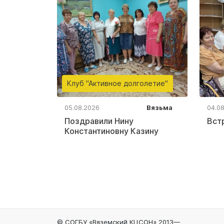
Клуб "Активное долголетие"
05.08.2026
Вязьма
04.0
Поздравили Нину
Вст
Константиновну Казину
© СОГБУ «Вяземский КЦСОН» 2013—