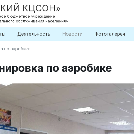
СКИЙ КЦСОН»
нное бюджетное учреждение
ального обслуживания населения»
ты
Деятельность
Новости
Фотогалерея
а по аэробике
нировка по аэробике