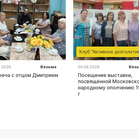
Клуб "Активное долголети
8.2026
Вязьма
04.08.2026
Вяз
реча с отцом Дмитрием
Посещение выставки,
посвящённой Московск
народному ополчению 1
г