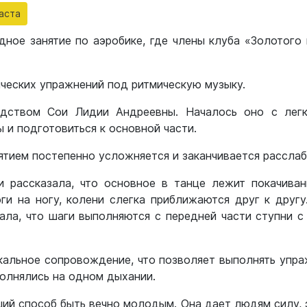
аста
дное занятие по аэробике, где члены клуба «Золотого
ических упражнений под ритмическую музыку.
дством Сои Лидии Андреевны. Началось оно с легк
 и подготовиться к основной части.
ятием постепенно усложняется и заканчивается рассл
и рассказала, что основное в танце лежит покачива
ги на ногу, колени слегка приближаются друг к другу
ала, что шаги выполняют­ся с передней части ступни
кальное сопровождение, что позволяет выполнять упра
полнялись на одном дыхании.
ший способ быть вечно молодым. Она дает людям силу, э