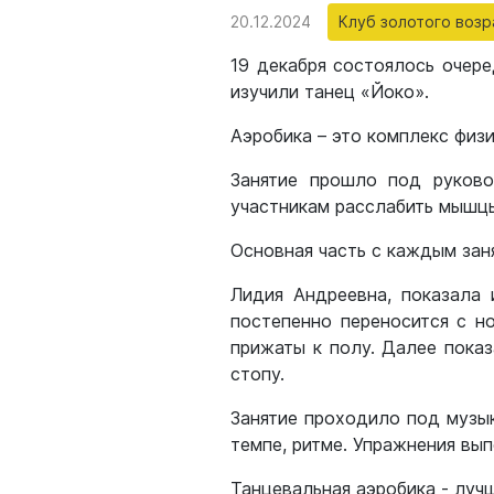
20.12.2024
Клуб золотого возр
19 декабря состоялось очере
изучили танец «Йоко».
Аэробика – это комплекс физ
Занятие прошло под руково
участникам расслабить мышцы
Основная часть с каждым зан
Лидия Андреевна, показала 
постепенно переносится с но
прижаты к полу. Далее показ
стопу.
Занятие проходило под музы
темпе, ритме. Упражнения вы
Танцевальная аэробика - луч